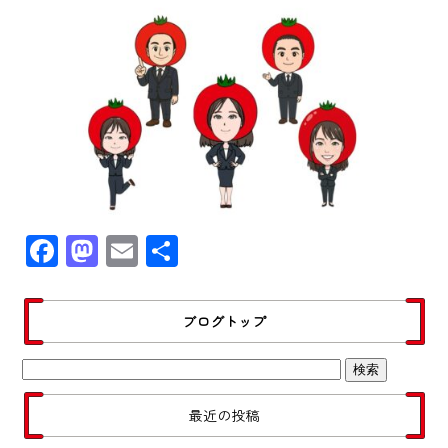
F
M
E
共
ac
as
m
有
e
to
ail
ブログトップ
b
d
o
o
ok
n
最近の投稿